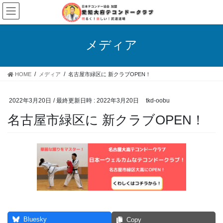
コ
ナ
ン
ビ
テ
ゲ
ン
ー
メディア
ツ
シ
へ
ョ
ス
ン
HOME
メディア
名古屋市緑区に 新クラブOPEN！
キ
に
ッ
移
プ
動
2022年3月20日
/ 最終更新日時 :
2022年3月20日
tkd-oobu
名古屋市緑区に 新クラブOPEN！
Bluesky
Copy