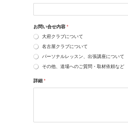
ー
ル
ア
ド
レ
お問い合せ内容
*
ス
大府クラブについて
お
名
名古屋クラブについて
前
パーソナルレッスン、出張講座について
その他、道場へのご質問・取材依頼など
詳細
*