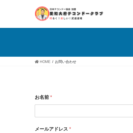
コ
ナ
ン
ビ
テ
ゲ
ン
ー
ツ
シ
へ
ョ
ス
ン
キ
に
ッ
移
HOME
お問い合わせ
プ
動
お
お名前
*
問
い
合
せ
内
容
メールアドレス
*
メ