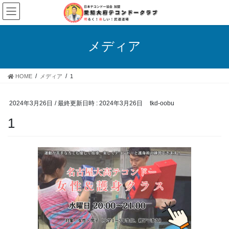
コ
ナ
ン
ビ
テ
ゲ
ン
ー
メディア
ツ
シ
へ
ョ
ス
ン
HOME
メディア
1
キ
に
ッ
移
プ
動
2024年3月26日
/ 最終更新日時 :
2024年3月26日
tkd-oobu
1