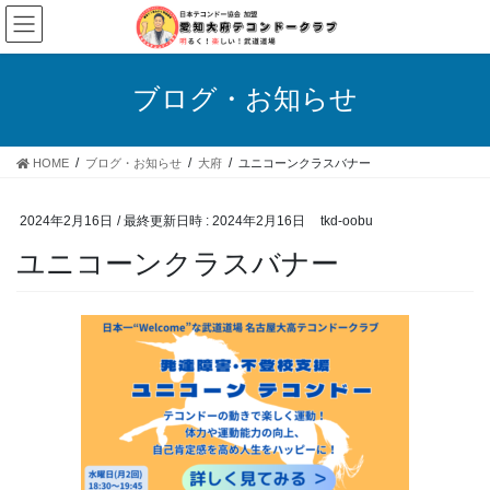
コ
ナ
ン
ビ
テ
ゲ
ン
ー
ブログ・お知らせ
ツ
シ
へ
ョ
ス
ン
HOME
ブログ・お知らせ
大府
ユニコーンクラスバナー
キ
に
ッ
移
プ
動
2024年2月16日
/ 最終更新日時 :
2024年2月16日
tkd-oobu
ユニコーンクラスバナー