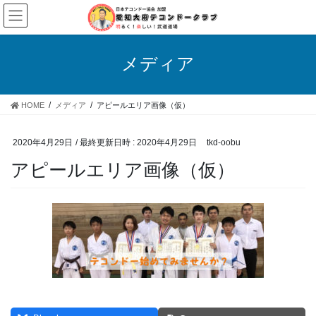
コ
ナ
ン
ビ
テ
ゲ
ン
ー
メディア
ツ
シ
へ
ョ
ス
ン
HOME
メディア
アピールエリア画像（仮）
キ
に
ッ
移
プ
動
2020年4月29日
/ 最終更新日時 :
2020年4月29日
tkd-oobu
アピールエリア画像（仮）