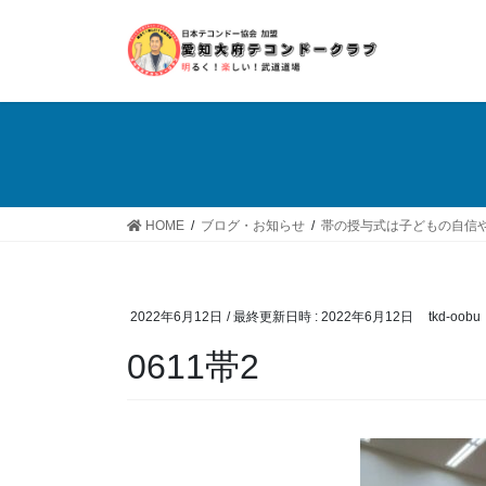
コ
ナ
ン
ビ
テ
ゲ
ン
ー
ツ
シ
へ
ョ
ス
ン
キ
に
ッ
移
HOME
ブログ・お知らせ
帯の授与式は子どもの自信
プ
動
2022年6月12日
/ 最終更新日時 :
2022年6月12日
tkd-oobu
0611帯2