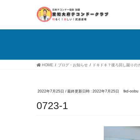
コ
ナ
ン
ビ
テ
ゲ
ン
ー
ツ
シ
へ
ョ
ス
ン
キ
に
ッ
移
HOME
ブログ・お知らせ
ドキドキ？後ろ回し蹴りの
プ
動
2022年7月25日
/ 最終更新日時 :
2022年7月25日
tkd-oobu
0723-1