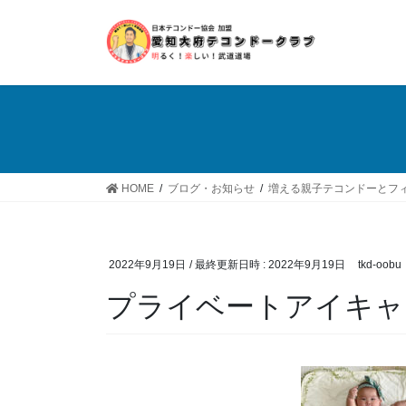
コ
ナ
ン
ビ
テ
ゲ
ン
ー
ツ
シ
へ
ョ
ス
ン
キ
に
ッ
移
HOME
ブログ・お知らせ
増える親子テコンドーとフ
プ
動
2022年9月19日
/ 最終更新日時 :
2022年9月19日
tkd-oobu
プライベートアイキャ