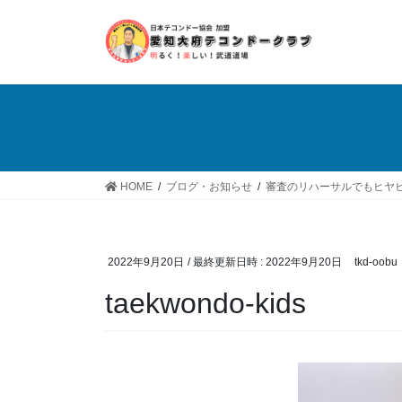
コ
ナ
ン
ビ
テ
ゲ
ン
ー
ツ
シ
へ
ョ
ス
ン
キ
に
ッ
移
HOME
ブログ・お知らせ
審査のリハーサルでもヒヤヒ
プ
動
2022年9月20日
/ 最終更新日時 :
2022年9月20日
tkd-oobu
taekwondo-kids