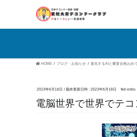
コ
ナ
ン
ビ
テ
ゲ
ン
ー
ツ
シ
へ
ョ
ス
ン
キ
に
ッ
移
HOME
ブログ・お知らせ
進化するAIと審査合格おめ
プ
動
2023年6月18日
/ 最終更新日時 :
2023年6月18日
tkd-oobu
電脳世界で世界でテコ