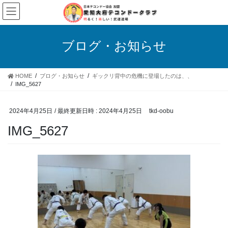
コ
ナ
ン
ビ
テ
ゲ
ン
ー
ブログ・お知らせ
ツ
シ
へ
ョ
ス
ン
HOME
ブログ・お知らせ
ギックリ背中の危機に登場したのは、、
キ
に
IMG_5627
ッ
移
プ
動
2024年4月25日
/ 最終更新日時 :
2024年4月25日
tkd-oobu
IMG_5627