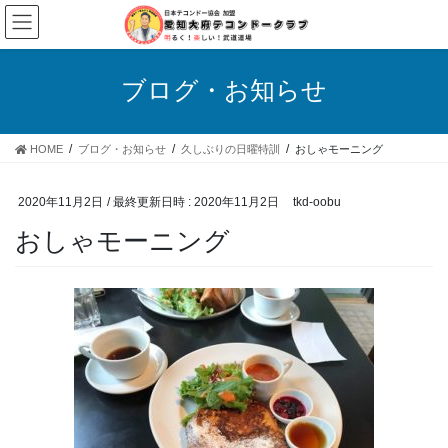
コ
ナ
ン
ビ
テ
ゲ
ン
ー
ブログ・お知らせ
ツ
シ
へ
ョ
ス
ン
HOME
ブログ・お知らせ
久しぶりの日曜特訓
おしゃモーニング
キ
に
ッ
移
プ
動
2020年11月2日
/ 最終更新日時 :
2020年11月2日
tkd-oobu
おしゃモーニング