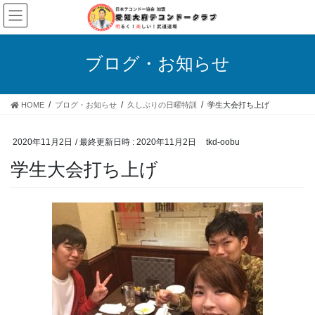
コ
ナ
ン
ビ
テ
ゲ
ン
ー
ブログ・お知らせ
ツ
シ
へ
ョ
ス
ン
HOME
ブログ・お知らせ
久しぶりの日曜特訓
学生大会打ち上げ
キ
に
ッ
移
プ
動
2020年11月2日
/ 最終更新日時 :
2020年11月2日
tkd-oobu
学生大会打ち上げ